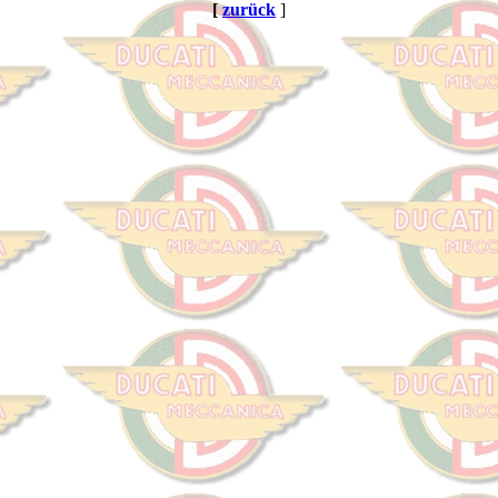
[
zurück
]