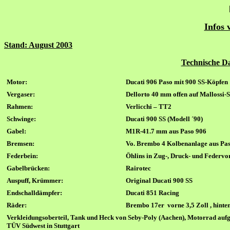
Infos 
Stand: August 2003
Technische D
Motor:
Ducati 906 Paso mit 900 SS-Köpfen
Vergaser:
Dellorto 40
mm offen auf Mallossi-S
Rahmen:
Verlicchi – TT2
Schwinge:
Ducati 900
SS (Modell ´90)
Gabel:
M1R-41.7
mm aus Paso 906
Bremsen:
V
o.
Brembo 4 Kolbenanlage aus Pa
Federbein:
Öhlins in Zug-,
Druck- und Federvor
Gabelbrücken:
Rairotec
Auspuff,
Krümmer:
Original Ducati 900
SS
Endschalldämpfer:
Ducati 851 Racing
Räder:
Brembo 17er
vorne 3,5
Zoll , hinte
Verkleidungsoberteil, Tank und Heck von Seby-Poly (Aachen)
,
Motorrad auf
TÜV Südwest
in Stuttgart