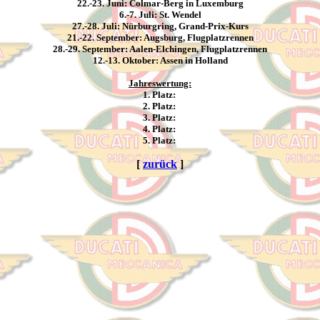
22.-23. Juni: Colmar-Berg in Luxemburg
6.-7. Juli: St. Wendel
27.-28. Juli: Nürburgring, Grand-Prix-Kurs
21.-22. September: Augsburg, Flugplatzrennen
28.-29. September: Aalen-Elchingen, Flugplatzrennen
12.-13. Oktober: Assen in Holland
Jahreswertung:
1. Platz:
2. Platz:
3. Platz:
4. Platz:
5. Platz:
[
zurück
]