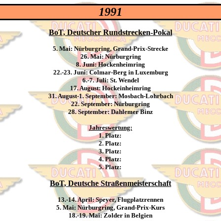
1991
BoT, Deutscher Rundstrecken-Pokal
5. Mai: Nürburgring, Grand-Prix-Strecke
26. Mai: Nürburgring
8. Juni: Hockenheimring
22.-23. Juni: Colmar-Berg in Luxemburg
6.-7. Juli: St. Wendel
17. August: Hockeinheimring
31. August-1. September: Mosbach-Lohrbach
22. September: Nürburgring
28. September: Dahlemer Binz
Jahreswertung:
1. Platz:
2. Platz:
3. Platz:
4. Platz:
5. Platz:
BoT, Deutsche Straßenmeisterschaft
13.-14. April: Speyer, Flugplatzrennen
5. Mai: Nürburgring, Grand-Prix-Kurs
18.-19. Mai: Zolder in Belgien