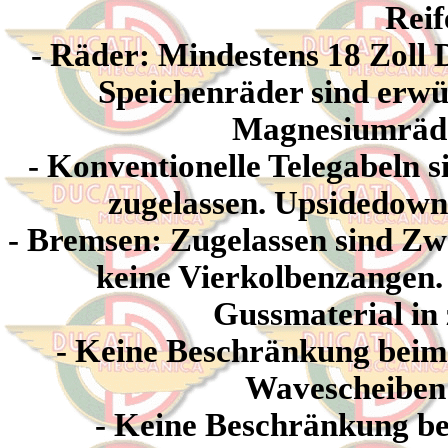
Rei
- Räder
:
Mindestens 18 Zoll 
Speichenräder sind erwün
Magnesiumräder
-
K
onventionelle
Teleg
abeln s
zugelassen
.
Upsidedown-
-
Bremsen: Zugelassen sind Zwe
keine Vierkolbenzangen.
Gussmaterial in 
- Keine Beschränkung beim
Wavescheiben s
- Keine Beschränkung be