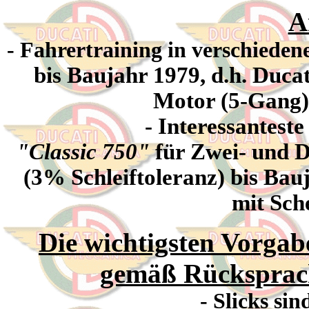
A
- Fahrertraining in verschieden
bis Baujahr 1979, d.h.
Ducat
Motor (5-Gang) 
- Interessanteste
"Classic 750"
für Zwei- und D
(3% Schleiftoleranz) bis Bauj
mit Sch
Die wichtigsten Vorga
gemäß Rücksprach
- Slicks sin