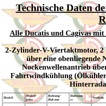
Technische Daten de
R
Alle Ducatis und Cagivas mit
2-Zylinder-V-Viertaktmotor, 2 V
über eine obenliegende
Nockenwellenantrieb übe
Fahrtwindkühlung (Ölkühler 
Hinterrada
Modell-
Bohrung/
Hubraum
Modell
Verdicht.
jahre
Hub mm
cc