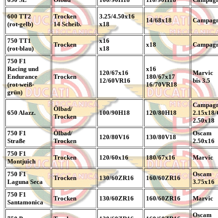
600 TT2
Trocken
3.25/4.50x16
14/68x18
Campagn
(rot-gelb)
14 Scheib.
x18
750 TT1
x16
Trocken
x18
Campagn
(rot-blau)
x18
750 F1
Racing und
x16
120/67x16
Marvic
Endurance
Trocken
180/67x17
12/60VR16
bis 3.5
(rot-weiß-
16/70VR18
grün)
Campagn
Ölbad/
650 Alazz.
100/90H18
120/80H18
2.15x18
Trocken
2.50x18
750 F1
Ölbad/
Oscam
120/80V16
130/80V18
Straße
Trocken
2.50x16
750 F1
Trocken
120/60x16
180/67x16
Marvic
Montjuich
750 F1
Oscam
Trocken
130/60ZR16
160/60ZR16
Laguna Seca
3.75x16
750 F1
Trocken
130/60ZR16
160/60ZR16
Marvic
Santamonica
Oscam