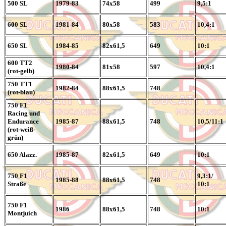
500 SL
1979-83
74x58
499
9,5:1
600 SL
1981-84
80x58
583
10,4:1
650 SL
1984-85
82x61,5
649
10:1
600 TT2
1980-84
81x58
597
10,4:1
(rot-gelb)
750 TT1
1982-84
88x61,5
748
(rot-blau)
750 F1
Racing und
Endurance
1985-87
88x61,5
748
10,5/11:1
(rot-weiß-
grün)
650 Alazz.
1985-87
82x61,5
649
10:1
750 F1
9,3:1/
1985-88
88x61,5
748
Straße
10:1
750 F1
1986
88x61,5
748
10:1
Montjuich