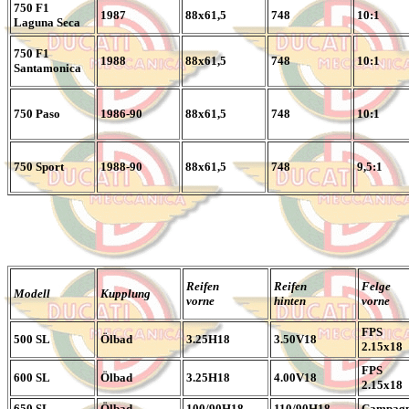
750 F1
1987
88x61,5
748
10:1
Laguna Seca
750 F1
1988
88x61,5
748
10:1
Santamonica
750 Paso
1986-90
88x61,5
748
10:1
750 Sport
1988-90
88x61,5
748
9,5:1
Reifen
Reifen
Felge
Modell
Kupplung
vorne
hinten
vorne
FPS
500 SL
Ölbad
3.25H18
3.50V18
2.15x18
FPS
600 SL
Ölbad
3.25H18
4.00V18
2.15x18
650 SL
Ölbad
100/90H18
110/90H18
Campagn