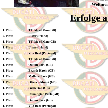
Weltmei
Erfolge a
1. Platz
TT Isle of Man (GB)
2. Platz
Ulster (Irland)
1. Platz
TT Isle of Man (GB)
1. Platz
Ulster (Irland)
1. Platz
Vila Real (Portugal)
1. Platz
TT Isle of Man (GB)
1. Platz
Oulton Park (GB)
1. Platz
Brands Hatch (GB)
1. Platz
Mallory Park (GB)
1. Platz
Oliver's Mount (GB)
1. Platz
Snetterton (GB)
1. Platz
Donnington Park (GB)
1. Platz
Oulton Park (GB)
1. Platz
Vila Real (Portugal)