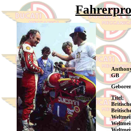
Fahrerpro
Anthony
GB
Geboren
Titel:
Britisch
Britisch
Weltmei
Weltmei
Weltmei