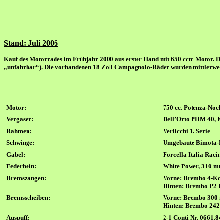
Stand: Juli 2006
Kauf des Motorrades im Frühjahr 2000 aus erster Hand mit 650 ccm Motor. Da
„unfahrbar“). Die vorhandenen 18 Zoll Campagnolo-Räder wurden mittlerwei
Motor:
750 cc, Potenza-Noc
Vergaser:
Dell’Orto PHM 40, 
Rahmen:
Verlicchi
1. Serie
Schwinge:
Umgebaute Bimota-K
Gabel:
Forcella Italia Ra
Federbein:
White Power, 310 
Brems
zangen
:
V
orne:
Brembo 4-Kol
Hi
nten:
Brembo P2 F
Bremsscheiben
:
Vorne:
Brembo 300
Hinten:
Brembo 242 
Auspuf
f
:
2-1 Conti Nr. 0661.