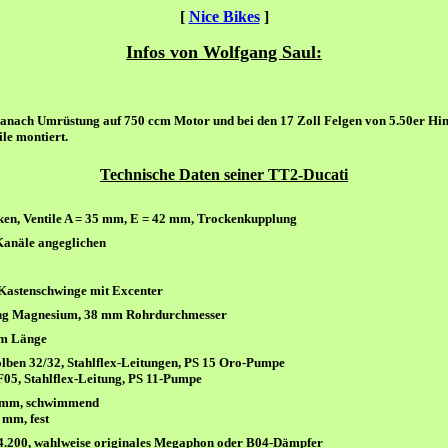
[
Nice Bikes
]
Infos von Wolfgang Saul:
nach Umrüstung auf 750 ccm Motor und bei den 17 Zoll Felgen von 5.50er Hinte
le montiert.
Technische Daten
seiner TT2-
Ducati
ken, Ventile A = 35 mm, E = 42 mm, Trockenkupplung
Kanäle angeglichen
astenschwinge mit Excenter
cing Magnesium, 38 mm Rohrdurchmesser
mm Länge
ben 32/32, Stahlflex-Leitungen, PS 15 Oro-Pumpe
05, Stahlflex-Leitung, PS 11-Pumpe
 mm, schwimmend
mm, fest
84.200, wahlweise originales Megaphon oder B04-Dämpfer