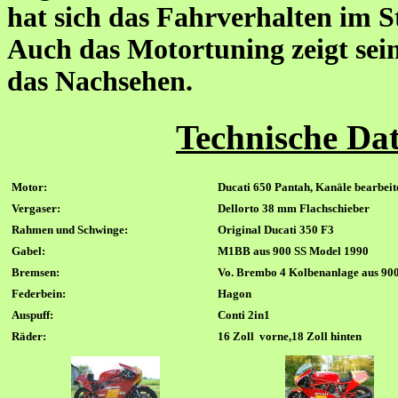
hat sich das Fahrverhalten im S
Auch das Motortuning zeigt sei
das Nachsehen.
Technische Da
Motor:
Ducati 650 Pantah, Kanäle bearbeit
Vergaser:
Dellorto
38
mm
Flachschieber
Rahmen
und Schwinge
:
Original Ducati 350 F3
Gabel:
M1
BB aus 900 SS Model 1990
Bremsen:
V
o.
Brembo 4 Kolbenanlage aus
900
Federbein:
Hagon
Auspuff
:
Conti 2in1
Räder:
1
6 Zoll
vorne,
18 Zoll
hinten