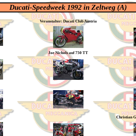
Ducati-Speedweek 1992 in Zeltweg (A)
Veranstalter: Ducati Club Austria
Joe Nichols auf 750 TT
Christian G