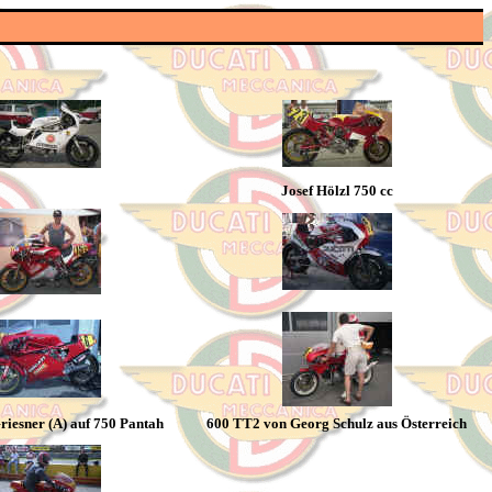
Josef Hölzl 750 cc
riesner (A) auf 750 Pantah
600 TT2 von Georg Schulz aus Österreich