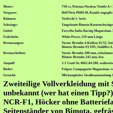
Motor:
750 cc, Potenza-Nocken, Ventile A
Vergaser:
Dell’Orto PHM 40, Kanäle angegli
Rahmen:
Verlicchi
1. Serie
Schwinge:
Umgebaute Bimota-Kastenschwinge 
Gabel:
Forcella Italia Racing Magnesium
Federbein:
White Power, 310 mm Länge
Brems
zangen
:
V
orne:
Brembo 4-Kolben 32/32, Sta
Hi
nten:
Brembo P2 F05, Stahlflex-L
Bremsscheiben
:
Vorne:
Brembo 300 mm, schwimme
Hinten:
Brembo 242 mm, fest
Auspuf
f
:
2-1 Conti Nr. 0661.84.200, wahlwe
Räder:
Felgen:
Campagnolo Magnesium
, v
Gewicht:
Mit kompletter Straßenausstattung
Zweiteilige Vollverkleidung mit 
unbekannt (wer hat einen Tipp?),
NCR-F1, Höcker ohne Batteriefa
Seitenständer von Bimota, gefr