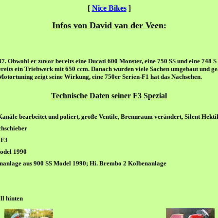
[
Nice Bikes
]
Infos von David van der Veen:
. Obwohl er zuvor bereits eine Ducati 600 Monster, eine 750 SS und eine 748 S
r bereits ein Triebwerk mit 650 ccm. Danach wurden viele Sachen umgebaut und g
 Motortuning zeigt seine Wirkung, eine 750er Serien-F1 hat das Nachsehen.
Technische Daten
seiner F3
Spezial
Kanäle bearbeitet und poliert, große Ventile, Brennraum verändert, Silent Hekt
chschieber
 F3
odel 1990
nanlage aus
900 SS Model 1990;
Hi
.
Brembo 2 Kolbenanlage
ll
hinten