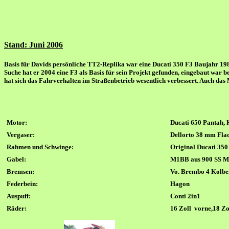
Stand: Juni 2006
Basis für Davids persönliche TT2-Replika war eine Ducati 350 F3 Baujahr 1987
Suche hat er 2004 eine F3 als Basis für sein Projekt gefunden, eingebaut wa
hat sich das Fahrverhalten im Straßenbetrieb wesentlich verbessert. Auch das
Motor:
Ducati 650 Pantah, 
Vergaser:
Dellorto
38
mm
Fla
Rahmen
und Schwinge
:
Original Ducati 350
Gabel:
M1
BB aus 900 SS M
Bremsen:
V
o.
Brembo 4 Kolbe
Federbein:
Hagon
Auspuff
:
Conti 2in1
Räder:
1
6 Zoll
vorne,
18 Zo