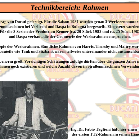
Technikbereich: Rahmen
trag von Ducati gefertigt. Für die Saison 1981 wurden genau 5 Werksrennmotor
nnmaschinen bei Verlicchi und Daspa in Bologna hergestellt. Eingesetzt wurden
 Für die 3 Serien der Production-Renner (ca. 20 Stück 1982 und ca. 25 Stück 19
und Daspa verbaut, die der Geometrie der Werksrahmen entsprachen.
Kopie der Werksrahmen. Sämtliche Rahmen von Harris, Thersby und Maltry ware
auteile wie Tank und Sitzbank waren teilweise untereinander nicht austauschba
rk enorm groß. Vorsichtigen Schätzungen zufolge dürften über die ganzen Jahre
ahmen noch existieren und welche Anzahl davon in Straßenmaschinen Verwendung
Ing. Dr. Fabio Taglioni hält hier einen
der ersten TT2-Rahmen in seinen Hän