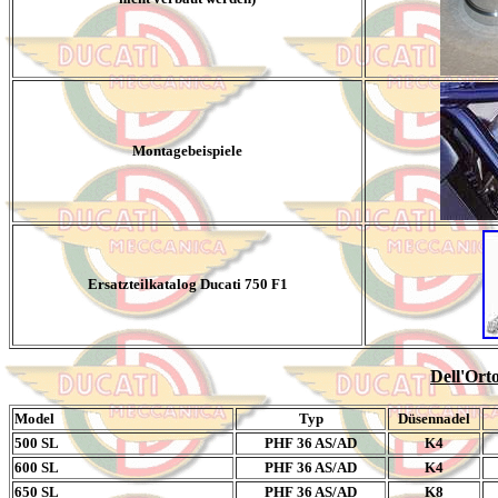
Montagebeispiele
Ersatzteilkatalog Ducati 750 F1
Dell'Ort
Model
Typ
Düsennadel
500 SL
PHF 36 AS/AD
K4
600 SL
PHF 36 AS/AD
K4
650 SL
PHF 36 AS/AD
K8