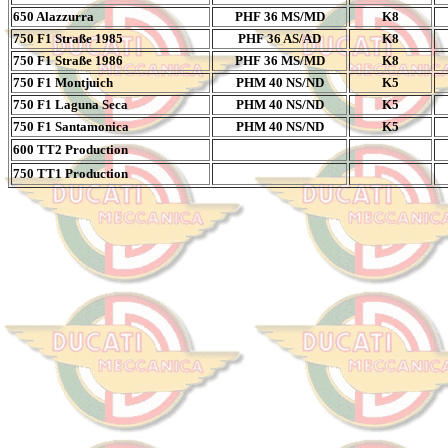
650 Alazzurra
PHF 36 MS/MD
K8
750 F1 Straße 1985
PHF 36 AS/AD
K8
750 F1 Straße 1986
PHF 36 MS/MD
K8
750 F1 Montjuich
PHM 40 NS/ND
K5
750 F1 Laguna Seca
PHM 40 NS/ND
K5
750 F1 Santamonica
PHM 40 NS/ND
K5
600 TT2 Production
750 TT1 Production