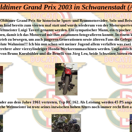
ldtimer Grand Prix 2003 in Schwanenstadt (
r Oldtimer Grand Prix für historische Sport- und Rennmotorräder, Solo und Beiwa
 fand bereits zum vierten mal statt und wurde wiederum von der Motorsportve
meister Luigi Taveri genannt werden. Ein sympatischer Mann, ein typischer Sch
n, damit ich das Motorrad mit ihm zusammen fotografieren konnte. In einem kur
trieb zu bewegen, um auch jüngeren Generationen sowie älteren Fans die Gelegen
ute Wahnsinn!!! Ich bin nun schon seit meiner Jugend allem verfallen was zwei
erehrer alter vierzylindriger Honda-Werksrennmaschinen werden. Unglaublich ei
von Bruno Kneubühler und die Benelli von Jörg Leu, beide Schweizer, bieten e
er aus dem Jahre 1961 vertreten, Typ RC 162. Als Leistung werden 45 PS angeg
che Weltmeister ist trotz seines inzwischen hohen Alters noch immer recht flott