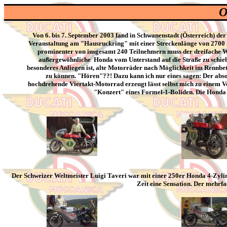
O
Von 6. bis 7. September 2003 fand in Schwanenstadt (Österreich) de
Veranstaltung am "Hausruckring" mit einer Streckenlänge von 2700 m
prominenter von insgesamt 240 Teilnehmern muss der dreifache Welt
außergewöhnliche Honda vom Unterstand auf die Straße zu schiebe
besonderes Anliegen ist, alte Motorräder nach Möglichkeit im Rennbe
zu können. "Hören"??! Dazu kann ich nur eines sagen: Der absol
hochdrehende Viertakt-Motorrad erzeugt lässt selbst mich zu einem V
"Konzert" eines Formel-1-Boliden. Die Honda 
Der Schweizer Weltmeister Luigi Taveri war mit einer 250er Honda 4-Zylind
Zeit eine Sensation. Der mehrfa