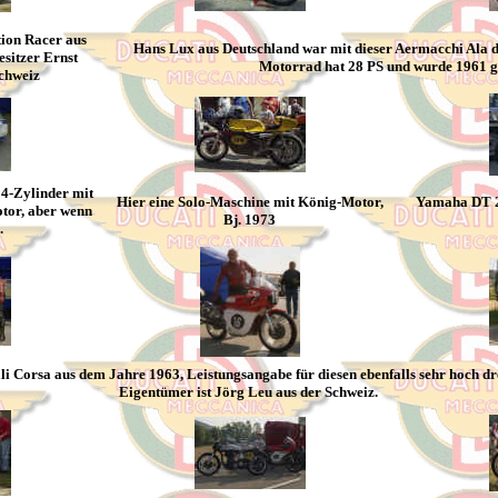
tion Racer aus
Hans Lux aus Deutschland war mit dieser Aermacchi Ala d'
esitzer Ernst
Motorrad hat 28 PS und wurde 1961 g
chweiz
4-Zylinder mit
Hier eine Solo-Maschine mit König-Motor,
Yamaha DT 2
otor, aber wenn
Bj. 1973
.
li Corsa aus dem Jahre 1963, Leistungsangabe für diesen ebenfalls sehr hoch dr
Eigentümer ist Jörg Leu aus der Schweiz.