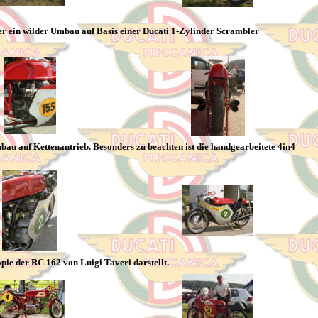
er ein wilder Umbau auf Basis einer Ducati 1-Zylinder Scrambler
u auf Kettenantrieb. Besonders zu beachten ist die handgearbeitete 4in4
ie der RC 162 von Luigi Taveri darstellt.