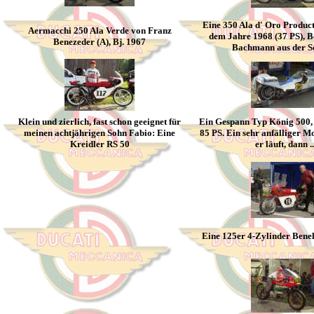
Eine 350 Ala d' Oro Produc
Aermacchi 250 Ala Verde von Franz
dem Jahre 1968 (37 PS), B
Benezeder (A), Bj. 1967
Bachmann aus der S
Klein und zierlich, fast schon geeignet für
Ein Gespann Typ König 500, 
meinen achtjährigen Sohn Fabio: Eine
85 PS. Ein sehr anfälliger M
Kreidler RS 50
er läuft, dann ..
Eine 125er 4-Zylinder Benel