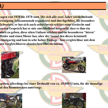
A)
gen von 1920 bis 1970 statt. Die sich alle zwei Jahre wiederholende
reinigung Schwanenstadt organisiert und durchgeführt. Als besonders
weizer, er hat sich auch sofort bereit erklärt seine exotische und
zen Gespräch hat er mir anschließend mitgeteilt, dass es ihm ein
heit zu geben, diese alten Unikate erleben und im besonderen "hören"
 Räder und einen Motor hat, aber der Sound den dieses kriminell
nzigartig und laut in sehr hoher Tonlage - fast vergleichbar mit dem
inen vergleichbaren akustischen Ohrenschmaus.
eben, allerdings bei einer Drehzahl von ca. 18.000 U/min, für die damalige
 auf den Rennstrecken unterwegs.